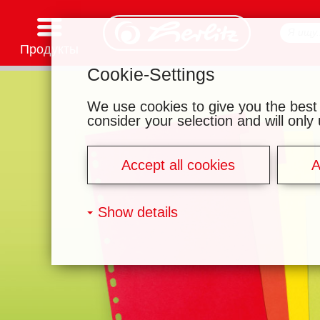
Продукты
Cookie-Settings
Канцелярские товары
Товары для творчества
Школьные рюкзаки и аксессуары
Тетради и блокноты
Записные книжки
Файлы и папки
Офисные и почтовые принадлежности
Серии мотивов
We use cookies to give you the best
consider your selection and will onl
Accept all cookies
A
Show details