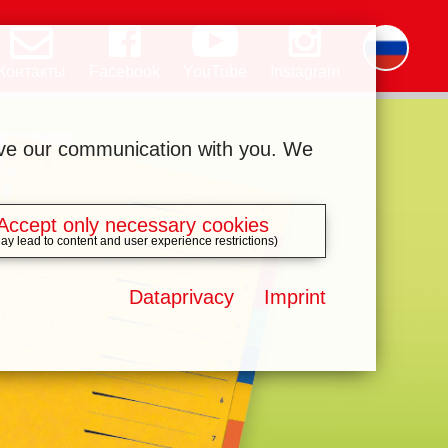
Контакты
Facebook
YouTube
Instagram
Deutsch
English
română
čeština
polski
slovak
français
magyar
ελληνικά
ove our communication with you. We
Accept only necessary cookies
ay lead to content and user experience restrictions)
Dataprivacy
Imprint