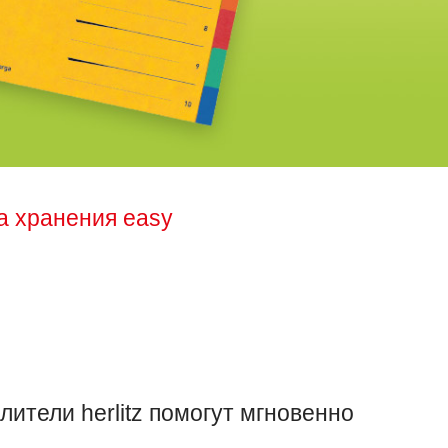
а хранения easy
ители herlitz помогут мгновенно