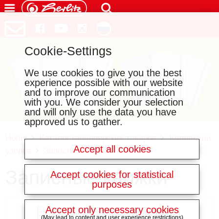
Cookie-Settings
We use cookies to give you the best
experience possible with our website
and to improve our communication
with you. We consider your selection
and will only use the data you have
approved us to gather.
Home
Каталог канцелярских товаров
Коллекции
Accept all cookies
узоров
Записные книжки
Записные книжки
Accept cookies for statistical
purposes
Accept only necessary cookies
(May lead to content and user experience restrictions)