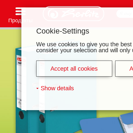
Продукты
Cookie-Settings
Канцелярские товары
Товары для творчества
Школьные рюкзаки и аксессуары
Тетради и блокноты
Записные книжки
Файлы и папки
Офисные и почтовые принадлежности
Серии мотивов
We use cookies to give you the best
consider your selection and will onl
Accept all cookies
A
Show details