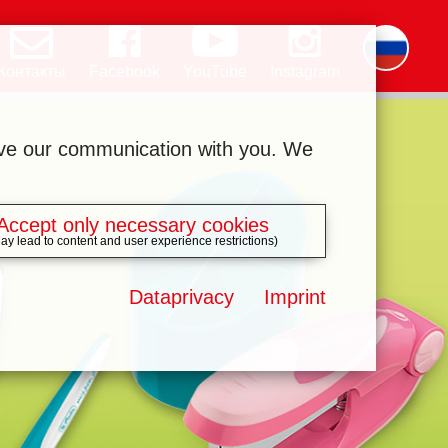
Контакты
Facebook
YouTube
Instagram
Deutsch
English
română
čeština
polski
slovak
français
magyar
ελληνικά
ove our communication with you. We
Accept only necessary cookies
ay lead to content and user experience restrictions)
Dataprivacy
Imprint