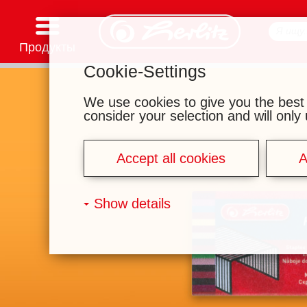
Продукты
Cookie-Settings
Канцелярские товары
Товары для творчества
Школьные рюкзаки и аксессуары
Тетради и блокноты
Записные книжки
Файлы и папки
Офисные и почтовые принадлежности
Серии мотивов
We use cookies to give you the best
consider your selection and will onl
Accept all cookies
A
Show details