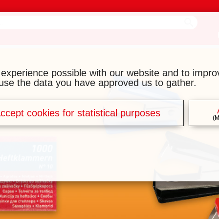
 experience possible with our website and to impr
y use the data you have approved us to gather.
ccept cookies for statistical purposes
(M