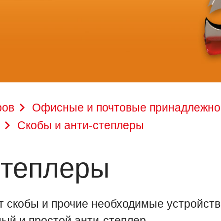
ров
Офисные и почтовые принадлежно
Скобы и анти-степлеры
степлеры
ет скобы и прочие необходимые устройств
ый и простой анти-степлер.