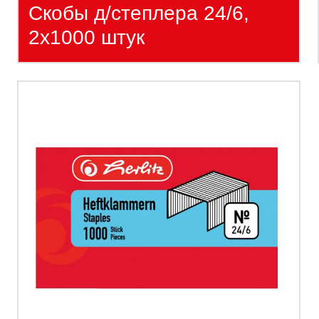
Скобы д/степлера 24/6,
2х1000 штук