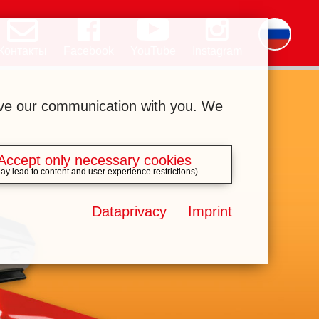
Контакты
Facebook
YouTube
Instagram
Deutsch
English
română
čeština
polski
slovak
français
magyar
ελληνικά
ove our communication with you. We
Accept only necessary cookies
ay lead to content and user experience restrictions)
Dataprivacy
Imprint