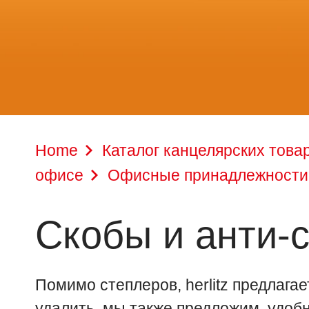
Home
Каталог канцелярских това
офисе
Офисные принадлежности
Скобы и анти-
Помимо степлеров, herlitz предлага
удалить, мы также предложим удобн