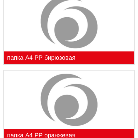
папка А4 PP бирюзовая
папка А4 PP оранжевая