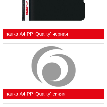
папка А4 PP 'Quality' черная
папка А4 PP 'Quality' синяя