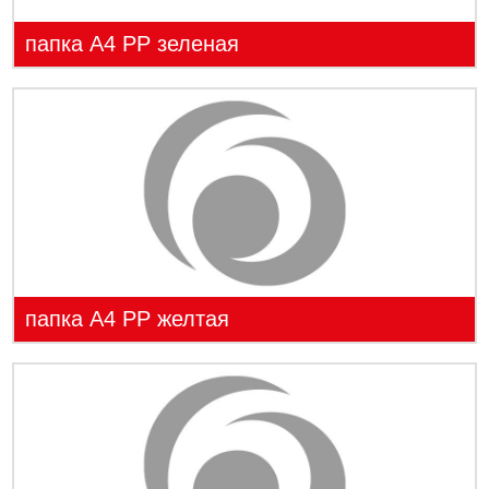
папка А4 PP зеленая
папка А4 PP желтая