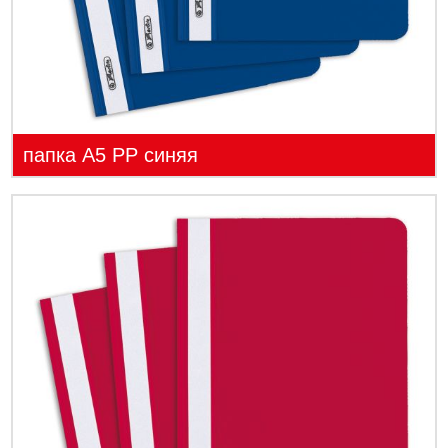
папка А5 PP синяя