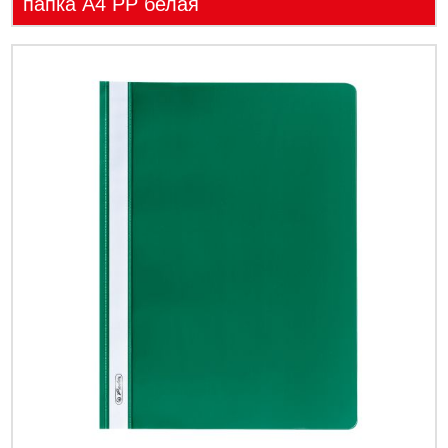
папка А4 PP белая