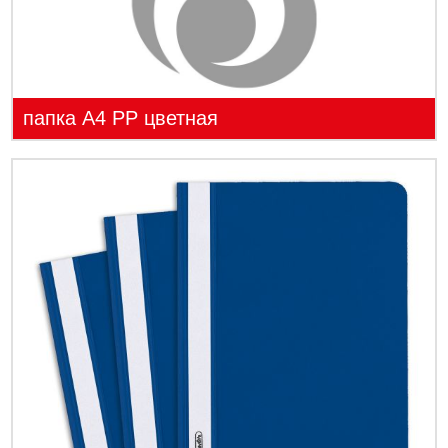
папка А4 PP цветная