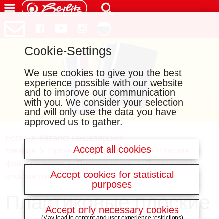
Cookie-Settings
We use cookies to give you the best
experience possible with our website
and to improve our communication
with you. We consider your selection
and will only use the data you have
approved us to gather.
Home
Каталог канцелярских
Accept all cookies
товаров
Организация и хранение
Плоские
файлы и папки
Плоские папки
Пластиковые
Accept cookies for statistical
плоские папки
purposes
Пластиковые плоские
Accept only necessary cookies
(May lead to content and user experience restrictions)