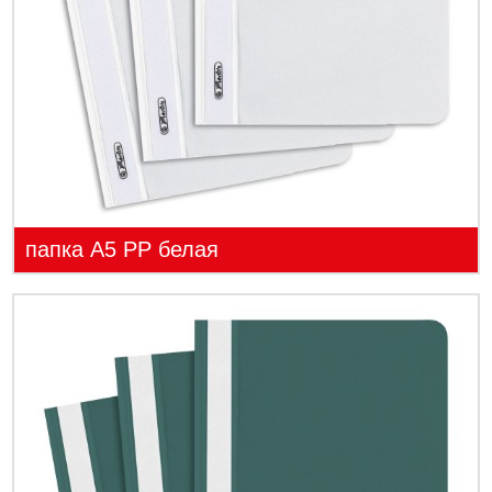
папка А5 PP белая