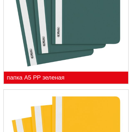
папка А5 PP зеленая