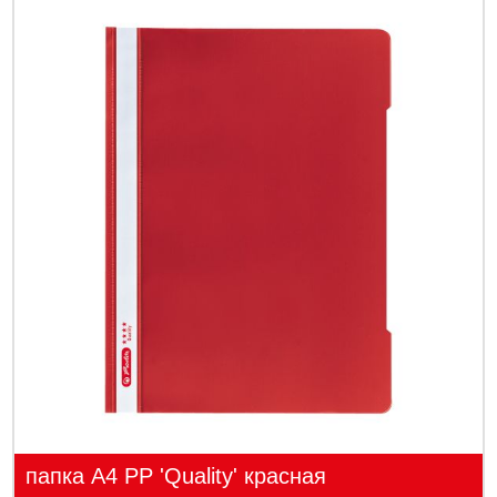
папка А4 PP 'Quality' красная