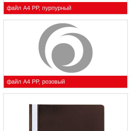
файл A4 PP, пурпурный
файл A4 PP, розовый