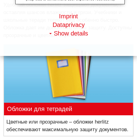
Удобный обложки herlitz защищают документы, не
оставляя шансов влажности и грязи. Учебники и
Imprint
школьные теради теряют вид особенно быстро.
Dataprivacy
Обложка дает им дополнительную защиту. Доступны
Show details
прозрачные и цветные варианты.
Обложки для тетрадей
Цветные или прозрачные – обложки herlitz
обеспечивают максимальную защиту документов.