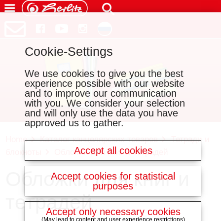
Cookie-Settings
We use cookies to give you the best
experience possible with our website
and to improve our communication
with you. We consider your selection
and will only use the data you have
approved us to gather.
Home
Каталог канцелярских товаров
Тетради и
Accept all cookies
блокноты
Обложки для книг и тетрадей
Обложки для книг и
Accept cookies for statistical
purposes
тетрадей
Accept only necessary cookies
(May lead to content and user experience restrictions)