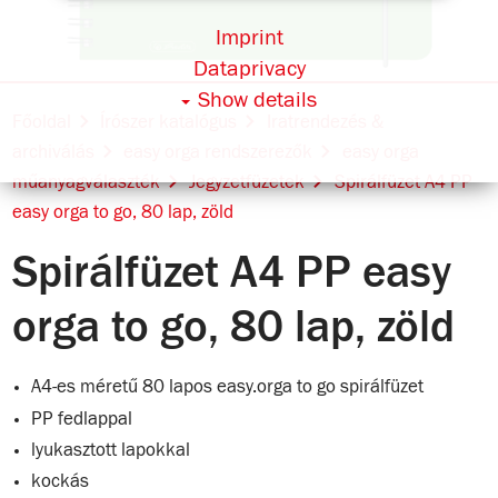
Imprint
Dataprivacy
Show details
Főoldal
Írószer katalógus
Iratrendezés &
archiválás
easy orga rendszerezők
easy orga
műanyagválaszték
Jegyzetfüzetek
Spirálfüzet A4 PP
easy orga to go, 80 lap, zöld
Spirálfüzet A4 PP easy
orga to go, 80 lap, zöld
A4-es méretű 80 lapos easy.orga to go spirálfüzet
PP fedlappal
lyukasztott lapokkal
kockás