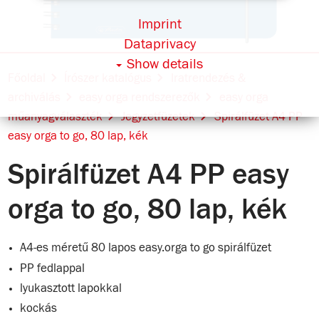
Imprint
Dataprivacy
Show details
Főoldal
Írószer katalógus
Iratrendezés &
archiválás
easy orga rendszerezők
easy orga
műanyagválaszték
Jegyzetfüzetek
Spirálfüzet A4 PP
easy orga to go, 80 lap, kék
Spirálfüzet A4 PP easy
orga to go, 80 lap, kék
A4-es méretű 80 lapos easy.orga to go spirálfüzet
PP fedlappal
lyukasztott lapokkal
kockás