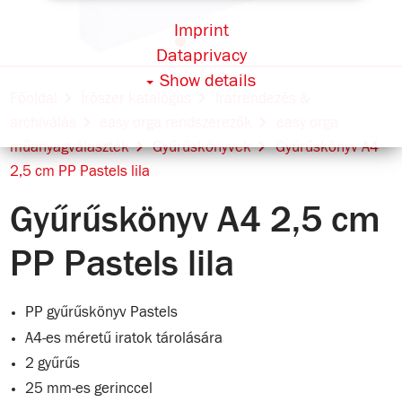
Imprint
Dataprivacy
Show details
Főoldal
Írószer katalógus
Iratrendezés &
archiválás
easy orga rendszerezők
easy orga
műanyagválaszték
Gyűrűskönyvek
Gyűrűskönyv A4
2,5 cm PP Pastels lila
Gyűrűskönyv A4 2,5 cm
PP Pastels lila
PP gyűrűskönyv Pastels
A4-es méretű iratok tárolására
2 gyűrűs
25 mm-es gerinccel