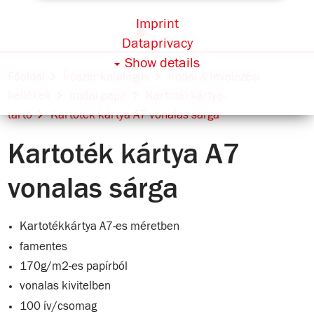
Imprint
Dataprivacy
Show details
Főoldal
Írószer katalógus
Irodai & levelezési
kellékek
Irodai papír
Kartotékkártya-
tartó
Kartoték kártya A7 vonalas sárga
Kartoték kártya A7
vonalas sárga
Kartotékkártya A7-es méretben
famentes
170g/m2-es papírból
vonalas kivitelben
100 ív/csomag