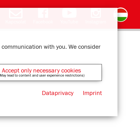
Kapcsolat
Facebook
YouTube
Instagram
Deutsch
English
română
čeština
polski
slovak
français
ελληνικά
ur communication with you. We consider
Accept only necessary cookies
May lead to content and user experience restrictions)
Dataprivacy
Imprint