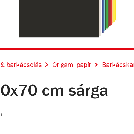
 & barkácsolás
Origami papír
Barkácska
50x70 cm sárga
n