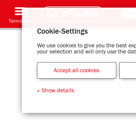
Termékek
Cookie-Settings
Írószerek & Kiegészítők
Színezés & Barkácsolás
Iskolatáskák
Füzetek, Írólapok & Tankönyvborító
Jegyzetfüzetek
Iratrendezés & Archiválás
Irodai & Levelezési kellékek
Dizájnszériák
We use cookies to give you the best e
your selection and will only use the d
Accept all cookies
Show details