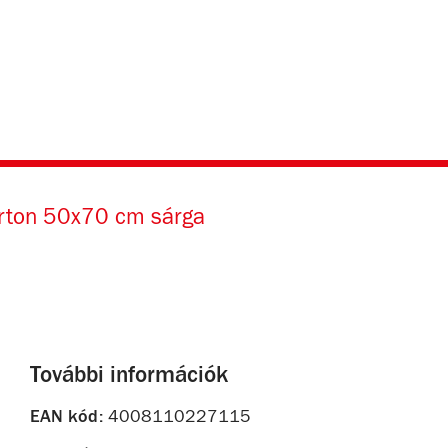
rton 50x70 cm sárga
További információk
EAN kód:
4008110227115