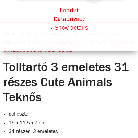
Imprint
Dataprivacy
Show details
Főoldal
Írószer katalógus
Dizájnszériák
Cute
Animals
Írószerek & Kiegészítők
Tolltartó 3 emeletes
31 részes Cute Animals Teknős
Tolltartó 3 emeletes 31
részes Cute Animals
Teknős
poliészter
19 x 11,5 x 7 cm
31 részes, 3 emeletes