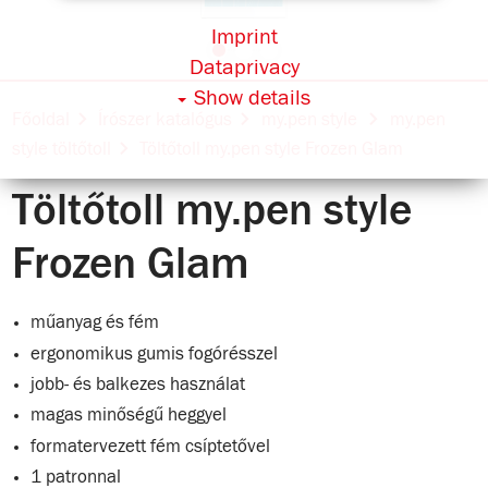
Imprint
Dataprivacy
Show details
Főoldal
Írószer katalógus
my.pen style
my.pen
style töltőtoll
Töltőtoll my.pen style Frozen Glam
Töltőtoll my.pen style
Frozen Glam
műanyag és fém
ergonomikus gumis fogórésszel
jobb- és balkezes használat
magas minőségű heggyel
formatervezett fém csíptetővel
1 patronnal