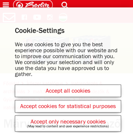
Cookie-Settings
We use cookies to give you the best
experience possible with our website and
to improve our communication with you.
We consider your selection and will only
use the data you have approved us to
gather.
Főoldal
Írószer katalógus
Iratrendezés &
Accept all cookies
archiválás
maX.file emelőkaros iratrendezők &
Gyűrűskönyvek
Iratrendezők
Márványos
Accept cookies for statistical purposes
iratrendező
Márványos iratrendező
Accept only necessary cookies
(May lead to content and user experience restrictions)