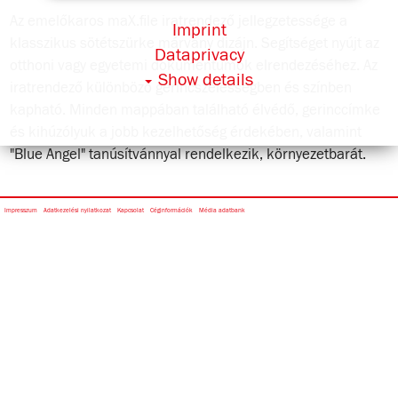
Az emelőkaros maX.file iratrendező jellegzetessége a
Imprint
klasszikus sötétszürke márvány dizájn. Segítséget nyújt az
Dataprivacy
otthoni vagy egyetemi dokumentumok elrendezéséhez. Az
Show details
iratrendező különböző gerincszélességben és színben
kapható. Minden mappában található élvédő, gerinccímke
és kihúzólyuk a jobb kezelhetőség érdekében, valamint
"Blue Angel" tanúsítvánnyal rendelkezik, környezetbarát.
Impresszum
Adatkezelési nyilatkozat
Kapcsolat
Céginformációk
Média adatbank