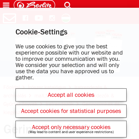
Cookie-Settings
We use cookies to give you the best
experience possible with our website and
to improve our communication with you.
We consider your selection and will only
use the data you have approved us to
gather.
Főoldal
Írószer katalógus
Iratrendezés &
Accept all cookies
archiválás
maX.file emelőkaros iratrendezők &
Gyűrűskönyvek
Iratrendezők
Gerinccímkék és
Accept cookies for statistical purposes
kiegészítők
Gerinccímkék és
Accept only necessary cookies
(May lead to content and user experience restrictions)