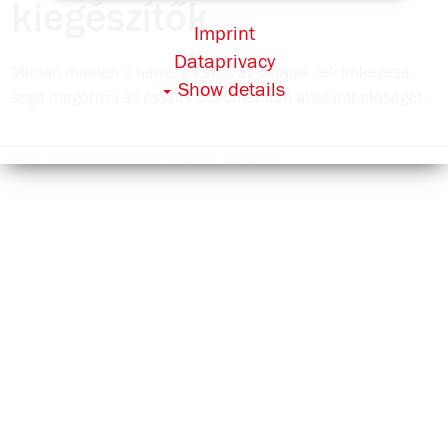
kiegészítők
Imprint
Dataprivacy
Miután minden a helyére kerül, az oldalak felcímkézése
Show details
segít megőrizni az összes dokumentum áttekinthetőségét.
Impresszum
Adatkezelési nyilatkozat
Kapcsolat
Céginformációk
Média adatbank