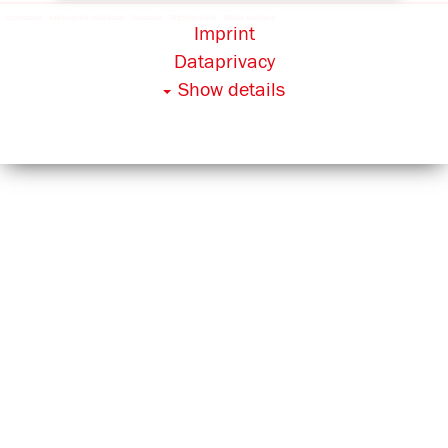
Impresszum
Adatkezelési nyilatkozat
Kapcsolat
Céginformációk
Média adatbank
Imprint
Dataprivacy
Show details