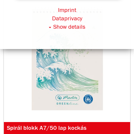
Imprint
Dataprivacy
Show details
Spirál blokk A7/50 lap kockás