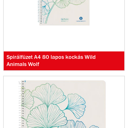
Spirálfüzet A4 80 lapos kockás Wild
Animals Wolf