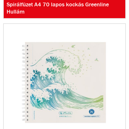
Spirálfüzet A4 70 lapos kockás Greenline
Hullám